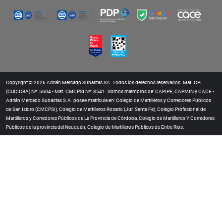
Copyright © 2026 Adrián Mercado Subastas SA. Todos los derechos reservados. Mat. CPI
(CUCICBA) Nº: 5604 - Mat. CMCPSI Nº: 3541. Somos miembros de: CAPIPE, CAPMIN y CACE -
Adrián Mercado Subastas S.A. posee matrícula en: Colegio de Martilleros y Corredores Públicos
de San Isidro (CMCPSI), Colegio de Martilleros Rosario (Jur. Santa Fe), Colegio Profesional de
Martilleros y Corredores Públicos de La Provincia de Córdoba, Colegio de Martilleros Y Corredores
Públicos de la provincia del Neuquén, Colegio de Martilleros Públicos de Entre Ríos.