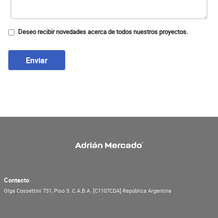
Deseo recibir novedades acerca de todos nuestros proyectos.
Enviar
Contacto
Olga Cossettini 731, Piso 3.
C.A.B.A.
[C1107CDA]
República Argentina