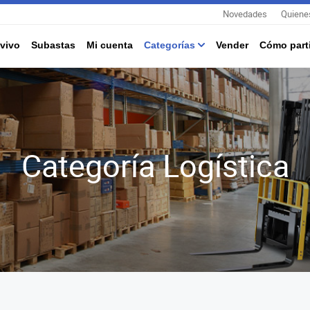
Novedades
Quiene
vivo
Subastas
Mi cuenta
Categorías
Vender
Cómo parti
Categoría Logística