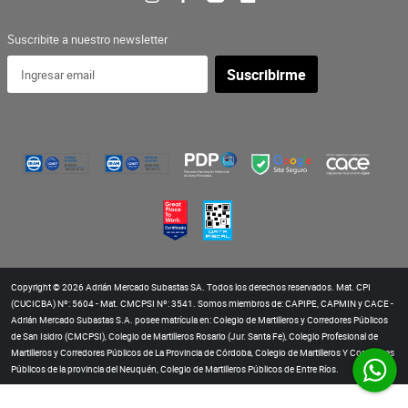
Suscribite a nuestro newsletter
Suscribirme
Copyright © 2026 Adrián Mercado Subastas SA. Todos los derechos reservados. Mat. CPI
(CUCICBA) Nº: 5604 - Mat. CMCPSI Nº: 3541. Somos miembros de: CAPIPE, CAPMIN y CACE -
Adrián Mercado Subastas S.A. posee matrícula en: Colegio de Martilleros y Corredores Públicos
de San Isidro (CMCPSI), Colegio de Martilleros Rosario (Jur. Santa Fe), Colegio Profesional de
Martilleros y Corredores Públicos de La Provincia de Córdoba, Colegio de Martilleros Y Corredores
Públicos de la provincia del Neuquén, Colegio de Martilleros Públicos de Entre Ríos.