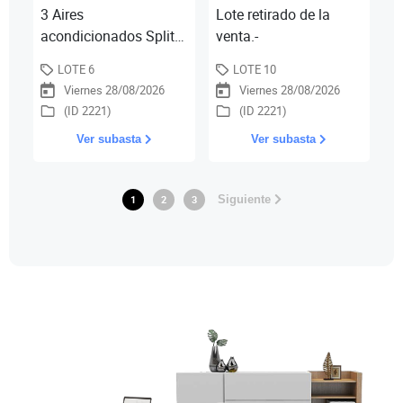
3 Aires
Lote retirado de la
acondicionados Split
venta.-
(1 Alaskan - cap. frio
LOTE 6
LOTE 10
2700w, cap. calor
Viernes 28/08/2026
Viernes 28/08/2026
2650w, 1 BGH - cap.
(ID 2221)
(ID 2221)
frio 3600w
Ver subasta
Ver subasta
1
2
3
Siguiente