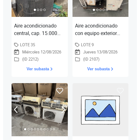
Aire acondicionado
Aire acondicionado
central, cap. 15.000
con equipo exterior
frigorias calorias, a
Surrey, mod. PCU-
LOTE 35
LOTE 9
gas natural, como se
024B215-HFB, cap.
Miércoles 12/08/2026
Jueves 13/08/2026
encuentra y exibe
124.000 btu/hr., y 1
(ID 2212)
(ID 2107)
equip
Ver subasta
Ver subasta