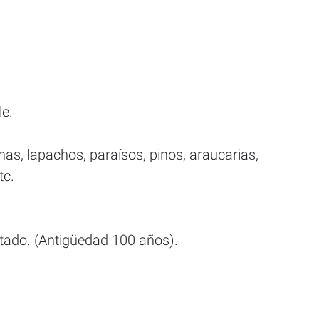
le.
as, lapachos, paraísos, pinos, araucarias,
tc.
stado. (Antigüedad 100 años).