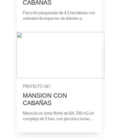
CABAÑAS
Fracción parquizada de 4,5 hectáreas con
variedad de especies de árboles y
plantas. El predio cuenta con 9 cabañas
con piscinas de uso individual.
PROYECTO 341
MANSION CON
CABAÑAS
Mansión en zona Norte de BA, 590 m2 en
complejo de 5 has, con piscina y estac.
para 24 autos. Complementan la mansión
9 cabañas equipadas para alojar de 4 a 6
pasajeros c/u.