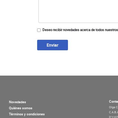
Deseo recibir novedades acerca de todos nuestros
Enviar
Conta
Novedades
Olga C
Quiénes somos
C.A.B.
Términos y condiciones
[C110