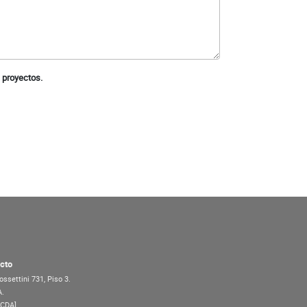
 proyectos.
cto
ossettini 731, Piso 3.
A.
7CDA]