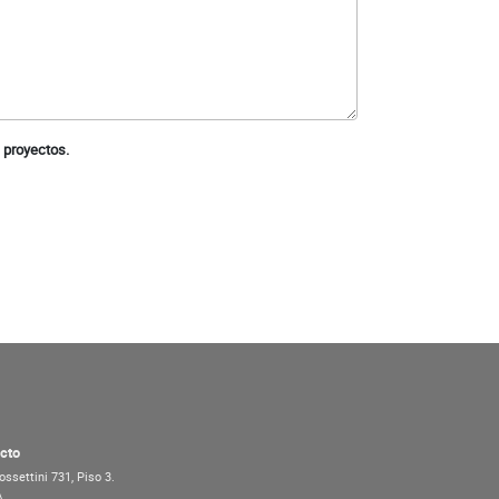
 proyectos.
cto
ossettini 731, Piso 3.
A.