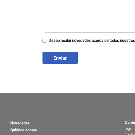
Deseo recibir novedades acerca de todos nuestros
Enviar
Conta
Novedades
Olga C
Quiénes somos
C.A.B.