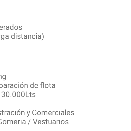
gerados
rga distancia)
ng
paración de flota
e 30.000Lts
stración y Comerciales
Gomeria / Vestuarios