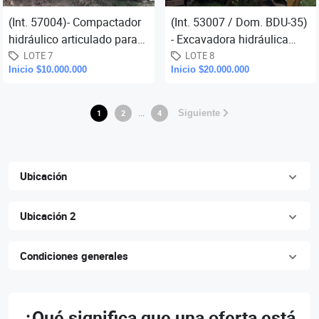
(Int. 57004)- Compactador
(Int. 53007 / Dom. BDU-35)
hidráulico articulado para
- Excavadora hidráulica
suelo pata de cabra Cat,
sobre orugas Hyundai,
LOTE 7
LOTE 8
Inicio $10.000.000
Inicio $20.000.000
mod. 825C, año 1978, c
mod. Robex 320 LC-7, año
20
...
1
2
4
Siguiente
Ubicación
Ubicación 2
Condiciones generales
¿Qué significa que una oferta está