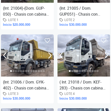
(Int. 21004)-(Dom. GUP-
(Int. 21005 / Dom.
050) - Chasis con cabina
GUP051) - Chasis con
Iveco, mod. 380T38, año
cabina Iveco, mod. 380T38,
LOTE 1
LOTE 2
Inicio $20.000.000
Inicio $30.000.000
2007, tracción 6x4, con
año 2007, tracción 6x4, con
caja
caja
(Int. 21006 / Dom. GYK-
( Int. 21018 / Dom. KEF-
402) - Chasis con cabina
283) - Chasis con cabina
Iveco, mod. 380T38, año
Iveco, mod. 380T38, año
LOTE 3
LOTE 4
Inicio $30.000.000
Inicio $30.000.000
2008, tracción 6x4, con
2011, tracción 6x4, con caj
caja