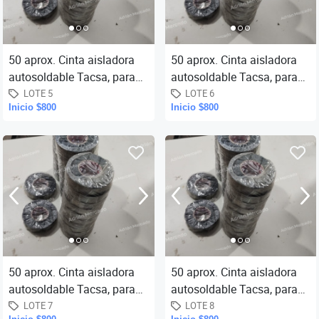
50 aprox. Cinta aisladora
50 aprox. Cinta aisladora
autosoldable Tacsa, para
autosoldable Tacsa, para
cable alta temperatura 19
cable alta temperatura 19
LOTE 5
LOTE 6
Inicio $800
Inicio $800
mm x 4,57 m., sin uso.-
mm x 4,57 m., sin uso.-
50 aprox. Cinta aisladora
50 aprox. Cinta aisladora
autosoldable Tacsa, para
autosoldable Tacsa, para
cable alta temperatura 19
cable alta temperatura 19
LOTE 7
LOTE 8