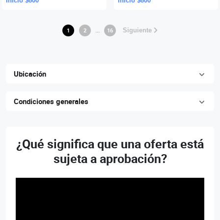
Inicio $800
Inicio $800
mm x 4,57 m., sin uso.-
mm x 4,57 m., sin uso.-
...
1
2
16
Siguiente
Ubicación
Condiciones generales
¿Qué significa que una oferta está
sujeta a aprobación?