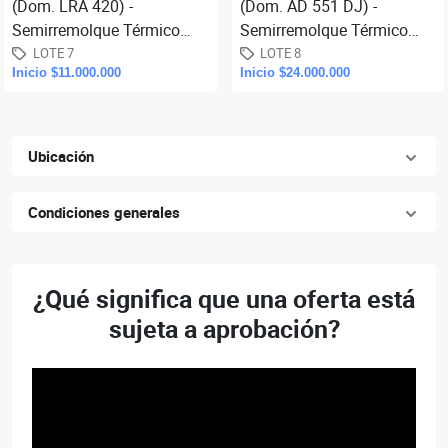
(Dom. LRA 420) -
(Dom. AD 551 DJ) -
Semirremolque Térmico
Semirremolque Térmico
Baco, mod. CH SR 2E, año
Montenegro, mod. , año
LOTE 7
LOTE 8
Inicio $11.000.000
Inicio $24.000.000
2012, medidas: 15,50 x
2019, medidas: 15,50 x
2,60 mts. (30...
2,60 mts. (30...
Ubicación
Condiciones generales
¿Qué significa que una oferta está
sujeta a aprobación?