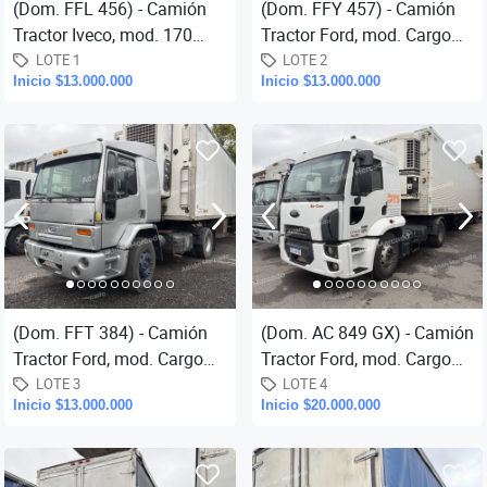
(Dom. FFL 456) - Camión
(Dom. FFY 457) - Camión
Tractor Iveco, mod. 170
Tractor Ford, mod. Cargo
E21T, año 2005, cabina
1831, año 2005, cabina
LOTE 1
LOTE 2
Inicio $13.000.000
Inicio $13.000.000
dormitorio, tracción 4x2,
dormitorio, tracción 4x2,
pla...
pl...
(Dom. FFT 384) - Camión
(Dom. AC 849 GX) - Camión
Tractor Ford, mod. Cargo
Tractor Ford, mod. Cargo
1831, año 2005, cabina
1723, año 2018, cabina
LOTE 3
LOTE 4
Inicio $13.000.000
Inicio $20.000.000
dormitorio, tracción 4x2,
dormitorio, tracción 4x2,...
pl...