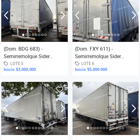
(Dom. BDG 683) -
(Dom. FXY 611) -
Semirremolque Sider
Semirremolque Sider
Darwin, medidas: 15,50 x
Pincen, medidas: 15,50 x
LOTE 5
LOTE 6
Inicio $3.000.000
Inicio $5.000.000
2,60 mts. (30 pallets), ejes
2,60 mts. (30 pallets), ejes
2+1, con...
2+1, con...