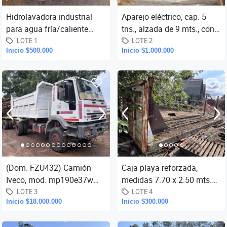
Hidrolavadora industrial
Aparejo eléctrico, cap. 5
para agua fría/caliente
tns., alzada de 9 mts., con
Simpa, mod. Omega, tipo
motor de 7.5 kw., botonera
LOTE 1
LOTE 2
Inicio $500.000
Inicio $1.000.000
170.12, año 2005, presión d
y doble carro para
(Dom. FZU432) Camión
Caja playa reforzada,
Iveco, mod. mp190e37w
medidas 7.70 x 2.50 mts.
Eurotrakker, tracción 4x4
(como se encuentra).-
LOTE 3
LOTE 4
Inicio $18.000.000
Inicio $300.000
permanente, año modelo
2002, in...