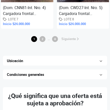
(Dom. CNN81-Int. Nro. 4)
(Dom. CWD27-Int. Nro. 5)
Cargadora frontal
Cargadora frontal
hidráulica articulada sobre
hidráulica articulada sobre
LOTE 7
LOTE 8
Inicio $24.000.000
Inicio $24.000.000
neumáticos Volvo, mod.
neumáticos Volvo, mod.
L90f,...
L90f,...
...
1
2
8
Siguiente
Ubicación
Condiciones generales
¿Qué significa que una oferta está
sujeta a aprobación?