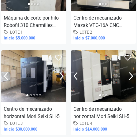
Máquina de corte por hilo
Centro de mecanizado
Robofil 310 Charmilles
Mazak VTC-16A CNC
Technologies CNC.
Mazatrol. Velocidad
LOTE 1
LOTE 2
Inicio $5.000.000
Inicio $7.000.000
Recorrido eje X: 400 mm,
máxima de giro del husillo
eje Y: 2
vertical: 7.00
Centro de mecanizado
Centro de mecanizado
horizontal Mori Seiki SH-50,
horizontal Mori Seiki SH-50,
con control Fanuc.
con control Fanuc.
LOTE 3
LOTE 4
Inicio $30.000.000
Inicio $14.000.000
Recorridos: eje X 630 mm,
Recorridos: eje X 630 mm,