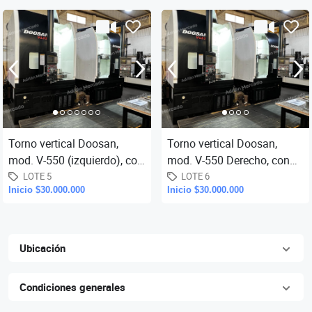
eje Y
eje Y
Torno vertical Doosan,
Torno vertical Doosan,
mod. V-550 (izquierdo), con
mod. V-550 Derecho, con
control Fanuc. Capacidad:
control Fanuc, mod. V550,
LOTE 5
LOTE 6
Inicio $30.000.000
Inicio $30.000.000
700 × 500 mm. Torre de
capacidad 700 X 500 mm.,
to
Ubicación
Condiciones generales