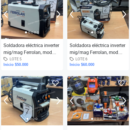
Soldadora eléctrica inverter
Soldadora eléctrica inverter
mig/mag Ferrolan, mod.
mig/mag Ferrolan, mod.
Mobimig-120, cap. 120
Mobimig-140, cap. 140
LOTE 5
LOTE 6
Inicio $50.000
Inicio $60.000
amper, para soldadura Flux
amper, para soldadura Flux