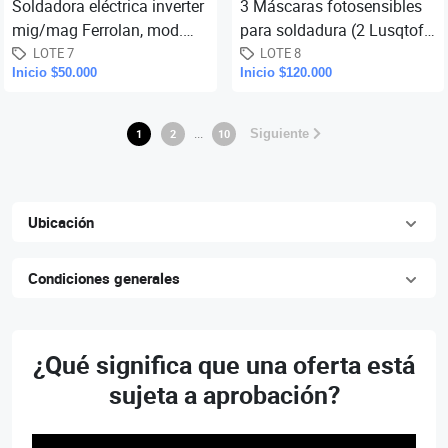
Soldadora eléctrica inverter
3 Máscaras fotosensibles
mig/mag Ferrolan, mod.
para soldadura (2 Lusqtoff
Mobimig-140, cap. 140
y 1 Esab), 5 reguladores, 2
LOTE 7
LOTE 8
Inicio $50.000
Inicio $120.000
amper, para soldadura Flux
escuadras magnéticas
...
1
2
10
Siguiente
Ubicación
Condiciones generales
¿Qué significa que una oferta está
sujeta a aprobación?