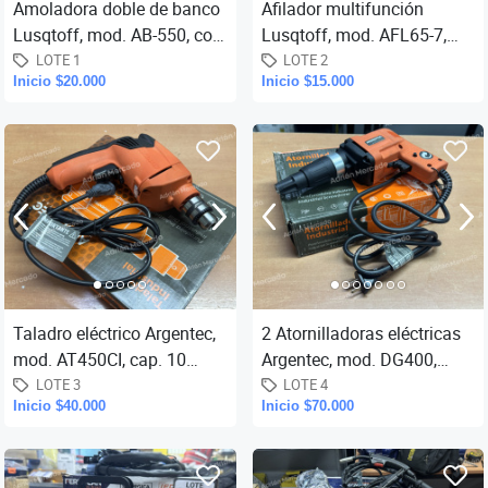
Amoladora doble de banco
Afilador multifunción
Lusqtoff, mod. AB-550, con
Lusqtoff, mod. AFL65-7,
motor de 3/4 Hp, 550 w,
potencia 65 w, velocidad,
LOTE 1
LOTE 2
Inicio $20.000
Inicio $15.000
2950 rpm (sin uso).-
6700 rpm (sin uso).-
Taladro eléctrico Argentec,
2 Atornilladoras eléctricas
mod. AT450CI, cap. 10
Argentec, mod. DG400,
mm., potencia 450 w., y 1
potencia 400 w, 3500 rpm.,
LOTE 3
LOTE 4
Inicio $40.000
Inicio $70.000
atornillador a batería A
torque fijo 15 NM (sin