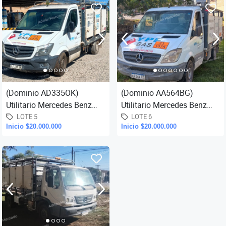
(Dominio AD335OK)
(Dominio AA564BG)
Utilitario Mercedes Benz
Utilitario Mercedes Benz
Sprinter 415 CDI, con caja
Sprinter 415 CDI, con caja
LOTE 5
LOTE 6
Inicio $20.000.000
Inicio $20.000.000
de carga para transporte de
de carga para transporte de
ga
ga