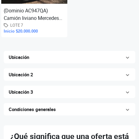
(Dominio AC947QA)
Camión liviano Mercedes
Benz Accelo 815, con caja
LOTE 7
Inicio $20.000.000
de carga garrafera, año
2018, (K
Ubicación
Ubicación 2
Ubicación 3
Condiciones generales
¿Qué significa que una oferta está