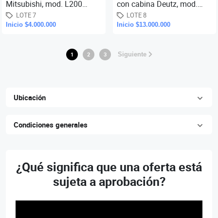
Mitsubishi, mod. L200
con cabina Deutz, mod.
Sportero di-d common raíl,
Dynamic-11, año 1995,
LOTE 7
LOTE 8
Inicio $4.000.000
Inicio $13.000.000
año 2008, km. aprox.
(km. aprox. 52.236, según
472.423
tacómet
1
2
3
Siguiente
Ubicación
Condiciones generales
¿Qué significa que una oferta está
sujeta a aprobación?