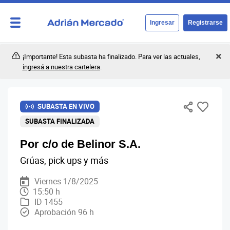
Ingresar
Registrarse
¡Importante! Esta subasta ha finalizado. Para ver las actuales,
ingresá a nuestra cartelera
.
SUBASTA EN VIVO
SUBASTA FINALIZADA
Por c/o de Belinor S.A.
Grúas, pick ups y más
Viernes 1/8/2025
15:50 h
ID 1455
Aprobación 96 h