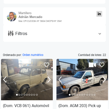
Martillero
Adrián Mercado
Mat. CPI CUCICBA N°: 5604 CMCPSI N°: 3541
Filtros
Ordenado por:
Orden numérico
Cantidad de lotes: 22
(Dom. VCB 061) Automóvil
(Dom. AGM 203) Pick up