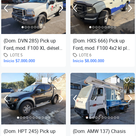
(Dom. DVN 285) Pick up
(Dom. HXS 666) Pick up
Ford, mod. F100 XL diésel,
Ford, mod. F100 4x2 kl plus
año 2001, cabina simple,
3.9D, cabina simple, año de
LOTE 5
LOTE 6
Inicio $7.000.000
Inicio $8.000.000
tracción 4x2, Km. aprox.
fab 2008/ año modelo...
(Dom. HPT 245) Pick up
(Dom. AMW 137) Chasis