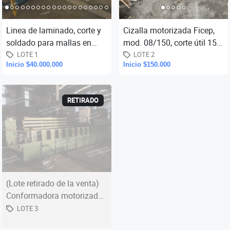
Linea de laminado, corte y
Cizalla motorizada Ficep,
soldado para mallas en
mod. 08/150, corte útil 150
alambrón Pittini, año 2000,
mm. x 30 mm. espesor,
LOTE 1
LOTE 2
Inicio $40.000.000
Inicio $150.000
cap. 3,8 a 10 mm., has...
(corte en cuadrado hasta
RETIRADO
(Lote retirado de la venta)
Conformadora motorizada
para chapas
LOTE 3
(acanaladas/sinusoidal),