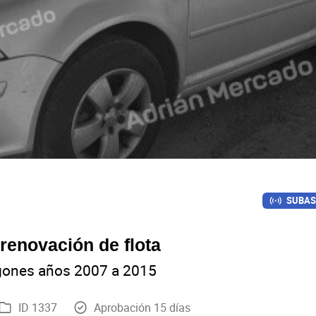
SUBAS
 renovación de flota
rgones años 2007 a 2015
ID 1337
Aprobación 15 días