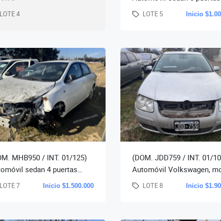
Peugeot, mod. 207 Compac
LOTE 4
LOTE 5
Inicio $1.0
año 2009. (278.142
M. MHB950 / INT. 01/125)
(DOM. JDD759 / INT. 01/10
omóvil sedan 4 puertas
Automóvil Volkswagen, m
ota, mod. Corolla XEI 1.8
Bora tdi, año 2010, (201.20
LOTE 7
LOTE 8
Inicio $1.500.000
Inicio $1.9
, año 2013, km
km. Aprox.)-(mot