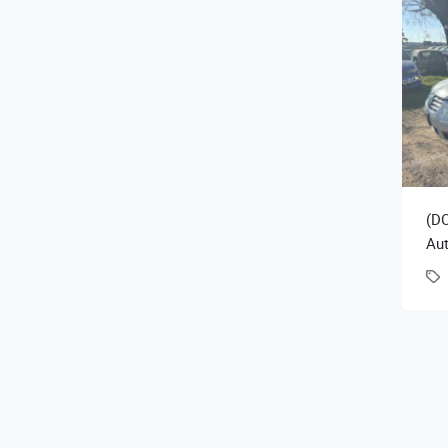
(DO
Au
Bor
km.