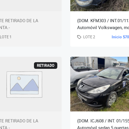
TE RETIRADO DE LA
(DOM. KFM303 / INT.01/11
NTA.-
Automóvil Volkswagen, m
Gol Trend 1.6, año 2011. (
LOTE 1
LOTE 2
Inicio $7
Desconocidos)-(m
RETIRADO
TE RETIRADO DE LA
(DOM. ICJ608 / INT. 01/15
NTA.-
Automóvil sedan 5 puertas