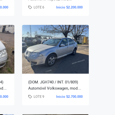
t,
Corolla xei 1.8 a/t, año 2011,
LOTE 6
00.000
Inicio $2.200.000
(340.961 km. Aprox
4)
(DOM. JGH740 / INT. 01/809)
od.
Automóvil Volkswagen, mod.
9
Bora tdi, año 2010. (345.304.
LOTE 9
00.000
Inicio $2.700.000
km. Aprox.)-(no