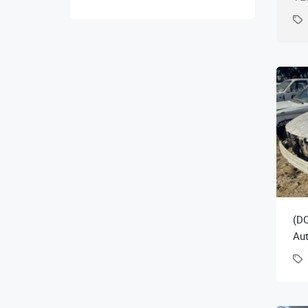
(DO
Aut
Toy
M/T