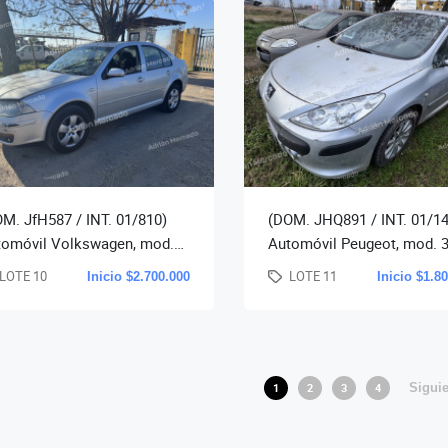
M. JfH587 / INT. 01/810)
(DOM. JHQ891 / INT. 01/14
tomóvil Volkswagen, mod.
Automóvil Peugeot, mod. 
a tdi, año 2010. (278.945
1.6 xt premium, año 2010. (
LOTE 10
LOTE 11
Inicio $2.700.000
Inicio $1.8
 Aprox.)-( no
279.486 km. Apro
1
2
3
4
Sigui