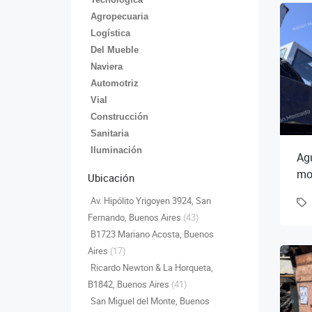
Agropecuaria
Logística
Del Mueble
Naviera
Automotriz
Vial
Construcción
Sanitaria
Iluminación
Agu
mo
Ubicación
mm
Av. Hipólito Yrigoyen 3924, San
reg
Fernando, Buenos Aires
(43)
B1723 Mariano Acosta, Buenos
Aires
(17)
Ricardo Newton & La Horqueta,
B1842, Buenos Aires
(41)
San Miguel del Monte, Buenos