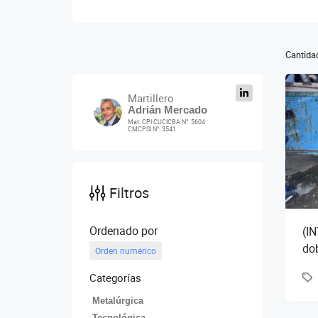
Cantidad
Martillero
Adrián Mercado
Mat. CPI CUCICBA N°: 5604
CMCPSI N°: 3541
Filtros
Ordenado por
(I
do
Orden numérico
3/4
Categorías
am
Metalúrgica
Tecnológica