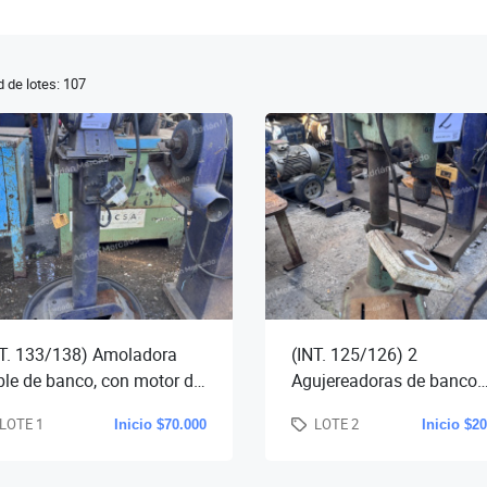
 de lotes: 107
NT. 133/138) Amoladora
(INT. 125/126) 2
ble de banco, con motor de
Agujereadoras de banco
 Hp. y pedestal, y
Barbero y otra, con motor
LOTE 1
LOTE 2
Inicio $70.000
Inicio $2
oladora doble pesada d
1/2 y 3/4 Hp. , cap. 16 m
c/u