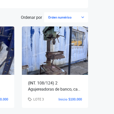
Ordenar por
Orden numérico
(INT. 108/124) 2
Agujereadoras de banco, cap.
 de
16 mm., con pedestal. (1 sin
LOTE 3
00.000
Inicio $100.000
m.
motor, como se encuentran