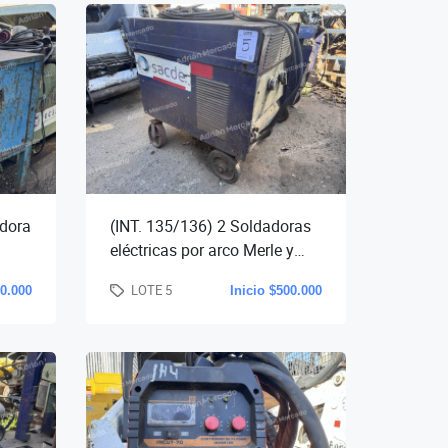
adora
(INT. 135/136) 2 Soldadoras
eléctricas por arco Merle y
350
Kami, cap. 500 amp. c/u (1
LOTE 5
50.000
Inicio $500.000
sin pinzas).-