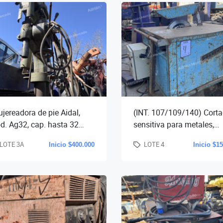
jereadora de pie Aidal,
(INT. 107/109/140) Cort
d. Ag32, cap. hasta 32
sensitiva para metales,
., mesa redonda de altura
diámetro de disco hasta 
LOTE 3A
LOTE 4
Inicio $400.000
Inicio $1
ulable a cremalle
mm., con morsa, mot