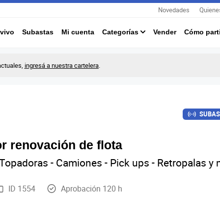
Novedades
Quiene
vivo
Subastas
Mi cuenta
Categorías
Vender
Cómo parti
actuales,
ingresá a nuestra cartelera
.
SUBAS
r renovación de flota
Topadoras - Camiones - Pick ups - Retropalas y
ID 1554
Aprobación 120 h