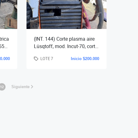
trica
(INT. 144) Corte plasma aire
550,
Lüsqtoff, mod. Incut-70, corte
al
util hasta 25 mm., con
LOTE 7
00.000
Inicio $200.000
torcha.-
12
Siguiente