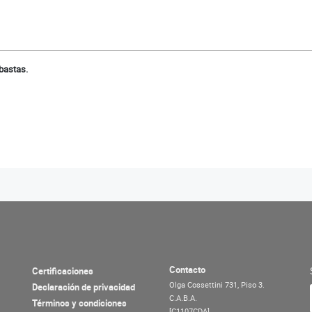
bastas.
Contacto
Certificaciones
Olga Cossettini 731, Piso 3.
Declaración de privacidad
C.A.B.A.
Términos y condiciones
[C1107CDA]