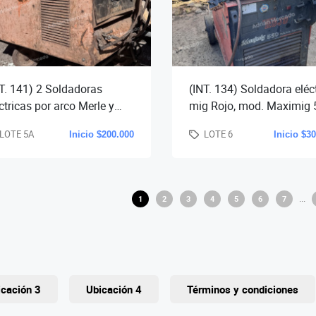
T. 141) 2 Soldadoras
(INT. 134) Soldadora eléc
ctricas por arco Merle y
mig Rojo, mod. Maximig 
o, cap. 350 y 500 amp.-
cap. 550 amp., con cabez
LOTE 5A
LOTE 6
Inicio $200.000
Inicio $3
devanador, tor
...
1
2
3
4
5
6
7
icación 3
Ubicación 4
Términos y condiciones