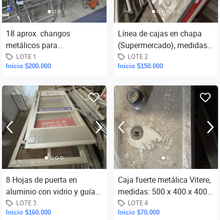
18 aprox. changos
Línea de cajas en chapa
metálicos para
(Supermercado), medidas:
supermercado Tecnicar, (en
4,20 x 1,20 mts., cinta con
LOTE 1
LOTE 2
Inicio $200.000
Inicio $150.000
el estado en que se
banda de goma, de 2,10...
encuentran y exhiben...
8 Hojas de puerta en
Caja fuerte metálica Vitere,
aluminio con vidrio y guía
medidas: 500 x 400 x 400
superior, medidas: 3,00 x
mm. de profundidad, (sin
LOTE 3
LOTE 4
Inicio $160.000
Inicio $70.000
1,28 mts.-
llave).-