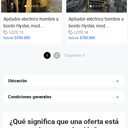
Apilador electrico hombre a
Apilador eléctrico hombre a
bordo Hyster, mod.
bordo Hyster, mod.
N35ZRS-16.5, cap. 1590
N35ZRS-16.5, cap. 1590
LOTE 13
LOTE 14
Inicio $700.000
Inicio $700.000
kg., altura maxima 6,00
kg., altura máxima 6,00
mts.,
mts.,...
1
2
Siguiente
Ubicación
Condiciones generales
¿Qué significa que una oferta está