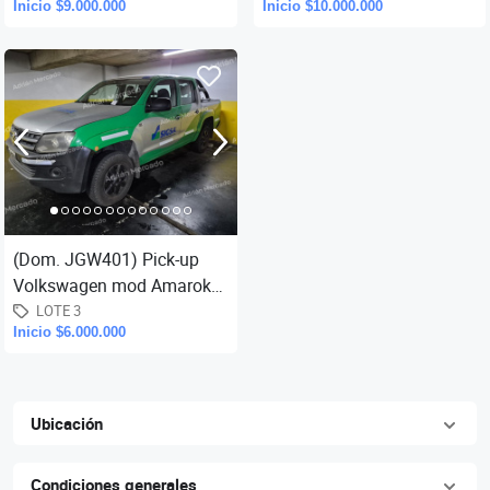
Inicio $9.000.000
Inicio $10.000.000
año fabricación 2012, año
año 2014, (aprox 462.49
m
(Dom. JGW401) Pick-up
Volkswagen mod Amarok
2.0 tdi 4x4 sto, año 2010,
LOTE 3
Inicio $6.000.000
(aprox. 287.623 km.), con
pro
Ubicación
Condiciones generales