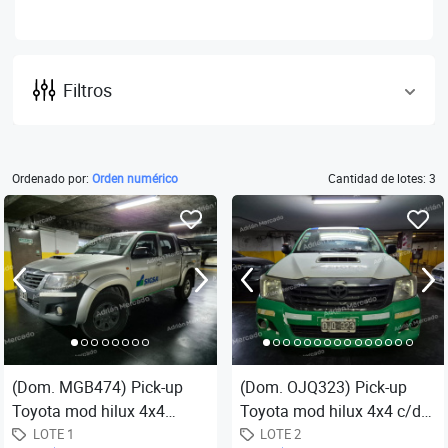
Filtros
Ordenado por:
Orden numérico
Cantidad de lotes: 3
(Dom. MGB474) Pick-up
(Dom. OJQ323) Pick-up
Toyota mod hilux 4x4
Toyota mod hilux 4x4 c/d
cabina doble sr c/ab 3.0 tdi,
dx pack eléctrico 2.5 tdi-c3,
LOTE 1
LOTE 2