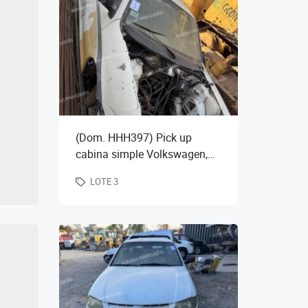
(Dom. HHH397) Pick up
cabina simple Volkswagen,
mod. Saveiro 1.9 SD PLUS
LOTE 3
AA, año 2008, (km. desconoc