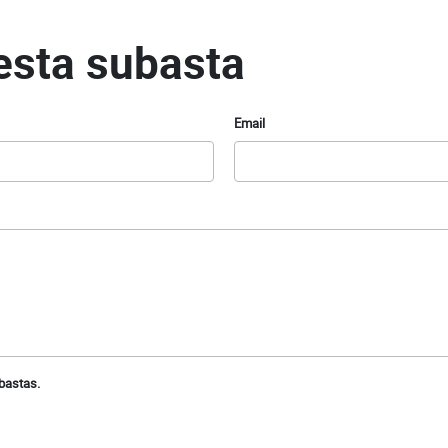
esta subasta
Email
bastas.