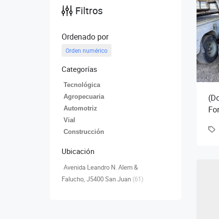
Filtros
Ordenado por
Orden numérico
Categorías
Tecnológica
(D
Agropecuaria
For
Automotriz
(km
Vial
ray
Construcción
Ubicación
Avenida Leandro N. Alem &
Falucho, J5400 San Juan
(61)