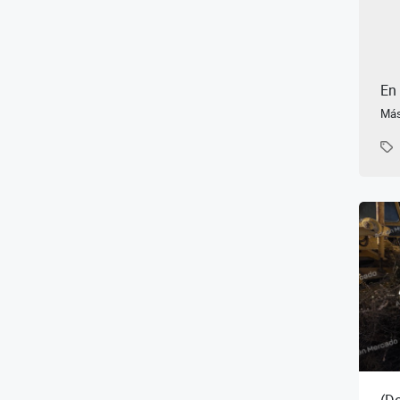
En
Más