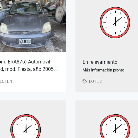
om. ERA875) Automóvil
En relevamiento
d, mod. Fiesta, año 2005,
Más información pronto
. desconocidos) - (
LOTE 1
LOTE 2
ones y abolladuras vs