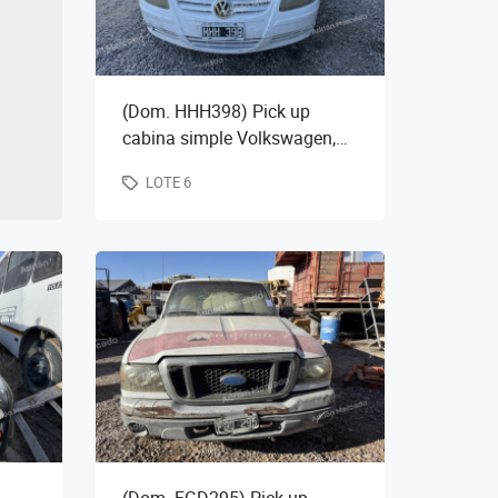
(Dom. HHH398) Pick up
cabina simple Volkswagen,
mod. Saveiro 1.9 SD PLUS
LOTE 6
AA, año 2008, (km. desconoc