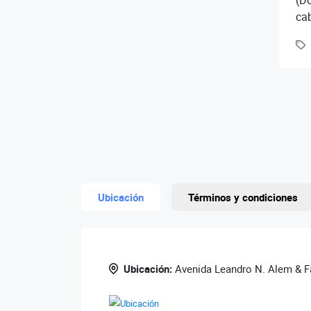
(D
ca
F1
des
ab
Ubicación
Términos y condiciones
Ubicación:
Avenida Leandro N. Alem & F