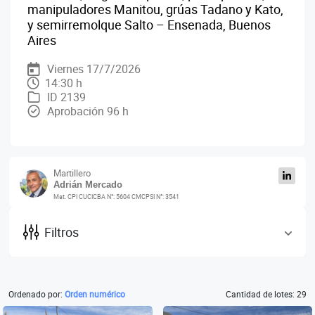
manipuladores Manitou, grúas Tadano y Kato,
y semirremolque Salto – Ensenada, Buenos
Aires
Viernes 17/7/2026
14:30 h
ID 2139
Aprobación 96 h
Martillero
Adrián Mercado
Mat. CPI CUCICBA N°: 5604 CMCPSI N°: 3541
Filtros
Ordenado por:
Orden numérico
Cantidad de lotes: 29