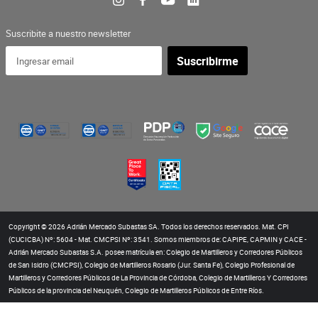
Suscribite a nuestro newsletter
Suscribirme
Copyright © 2026 Adrián Mercado Subastas SA. Todos los derechos reservados. Mat. CPI
(CUCICBA) Nº: 5604 - Mat. CMCPSI Nº: 3541. Somos miembros de: CAPIPE, CAPMIN y CACE -
Adrián Mercado Subastas S.A. posee matrícula en: Colegio de Martilleros y Corredores Públicos
de San Isidro (CMCPSI), Colegio de Martilleros Rosario (Jur. Santa Fe), Colegio Profesional de
Martilleros y Corredores Públicos de La Provincia de Córdoba, Colegio de Martilleros Y Corredores
Públicos de la provincia del Neuquén, Colegio de Martilleros Públicos de Entre Ríos.