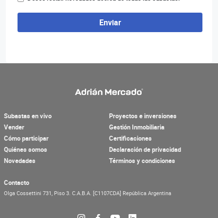
Enviar
Subastas en vivo
Proyectos e inversiones
Vender
Gestión Inmobiliaria
Cómo participar
Certificaciones
Quiénes somos
Declaración de privacidad
Novedades
Términos y condiciones
Contacto
Olga Cossettini 731, Piso 3.
C.A.B.A.
[C1107CDA]
República Argentina