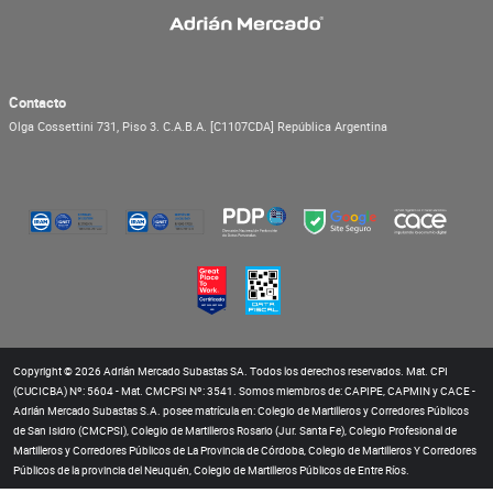
Contacto
Olga Cossettini 731, Piso 3.
C.A.B.A.
[C1107CDA]
República Argentina
Copyright © 2026 Adrián Mercado Subastas SA. Todos los derechos reservados. Mat. CPI
(CUCICBA) Nº: 5604 - Mat. CMCPSI Nº: 3541. Somos miembros de: CAPIPE, CAPMIN y CACE -
Adrián Mercado Subastas S.A. posee matrícula en: Colegio de Martilleros y Corredores Públicos
de San Isidro (CMCPSI), Colegio de Martilleros Rosario (Jur. Santa Fe), Colegio Profesional de
Martilleros y Corredores Públicos de La Provincia de Córdoba, Colegio de Martilleros Y Corredores
Públicos de la provincia del Neuquén, Colegio de Martilleros Públicos de Entre Ríos.