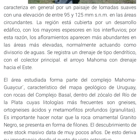
caracteriza en general por un paisaje de lomadas suaves
con una elevación de entre 95 y 125 mm s.n.m. en las áreas
circundantes. La región está cubierta por un desarrollo
edáfico, con los mayores espesores en los interfluvios; por
esta razón, los afloramientos aparecen más abundantes en
las áreas más elevadas, normalmente actuando como
divisorio de aguas. Se registra un drenaje de tipo dendrítico,
con el colector principal. el arroyo Mahoma con drenaje
hacia el Este.
El área estudiada forma parte del complejo Mahoma-
Guaycur´, característico del mapa geológico de Uruguay,
con rocas del Complejo Basal, dentro del zócalo del Río de
la Plata cuyas litologías más frecuentes son gneises,
ortogneises ácidos y metamorfitos profundos (granulitas).
Es importante hacer notar que la roca ornamental Granito
Negro, se presenta en forma de filones. El descubrimiento de
este stock masivo data de muy pocos años. De esto deriva
su importancia desde el punto de vista estractivo.